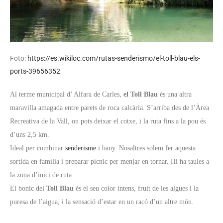
Foto:
https://es.wikiloc.com/rutas-senderismo/el-toll-blau-els-
ports-39656352
Al terme municipal d’ Alfara de Carles,
el Toll Blau
és una altra
maravilla amagada entre parets de roca calcària. S’arriba des de l’Àrea
Recreativa de la Vall, on pots deixar el cotxe, i la ruta fins a la pou és
d’uns 2,5 km.
Ideal per combinar
senderisme
i bany. Nosaltres solem fer aquesta
sortida en família i preparar pícnic per menjar en tornar. Hi ha taules a
la zona d’inici de ruta.
El bonic del
Toll Blau
és el seu color intens, fruit de les algues i la
puresa de l’aigua, i la sensació d’estar en un racó d’un altre món.