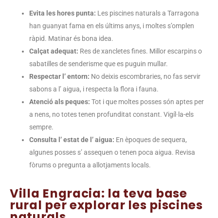
Evita les hores punta:
Les piscines naturals a Tarragona
han guanyat fama en els últims anys, i moltes s’omplen
ràpid. Matinar és bona idea.
Calçat adequat:
Res de xancletes fines. Millor escarpins o
sabatilles de senderisme que es puguin mullar.
Respectar l’ entorn:
No deixis escombraries, no fas servir
sabons a l’ aigua, i respecta la flora i fauna.
Atenció als peques:
Tot i que moltes posses són aptes per
a nens, no totes tenen profunditat constant. Vigíl·la-els
sempre.
Consulta l’ estat de l’ aigua:
En èpoques de sequera,
algunes posses s’ assequen o tenen poca aigua. Revisa
fòrums o pregunta a allotjaments locals.
Villa Engracia: la teva base
rural per explorar les piscines
naturals