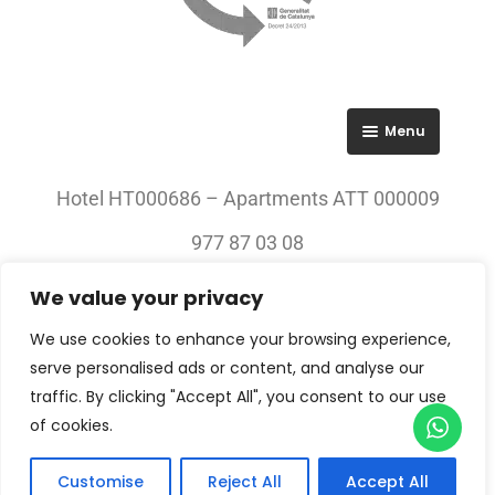
Menu
RGPD
Hotel HT000686 – Apartments ATT 000009
Política de privacitat
977 87 03 08
Avís legal
We value your privacy
© 2023 All rights Reserved. Villa Engràcia
We use cookies to enhance your browsing experience,
serve personalised ads or content, and analyse our
traffic. By clicking "Accept All", you consent to our use
of cookies.
Customise
Reject All
Accept All
Arribada — Sortida