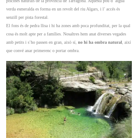
piscines naturals de la província de Tarragona. Aquesta pou d’ aigua
verda esmeralda es forma en un revolt del riu Algars, i l’ accés és
senzill per pista forestal.
El fons és de pedra llisa i hi ha zones amb poca profunditat, per la qual
cosa és molt apte per a famílies. Nosaltres hem anat diverses vegades
amb petits i s’ho passen en gran, això sí,
no hi ha ombra natural
, així
que convé anar primerenc o portar ombra.