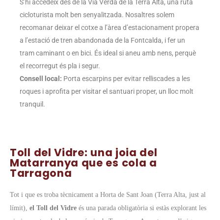
S’hi accedeix des de la Via Verda de la Terra Alta, una ruta
cicloturista molt ben senyalitzada. Nosaltres solem
recomanar deixar el cotxe a l’àrea d’estacionament propera
a l’estació de tren abandonada de la Fontcalda, i fer un
tram caminant o en bici. És ideal si aneu amb nens, perquè
el recorregut és pla i segur.
Consell local:
Porta escarpins per evitar relliscades a les
roques i aprofita per visitar el santuari proper, un lloc molt
tranquil.
Toll del Vidre: una joia del
Matarranya que es cola a
Tarragona
Tot i que es troba tècnicament a Horta de Sant Joan (Terra Alta, just al
límit),
el Toll del Vidre
és una parada obligatòria si estàs explorant les