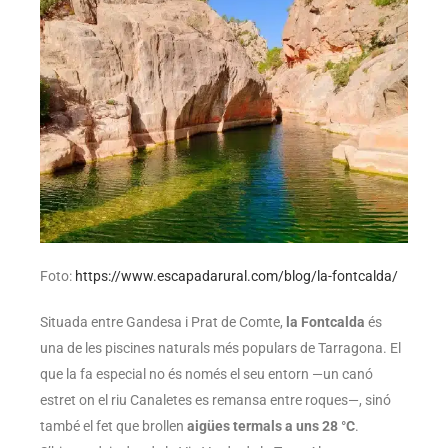
Foto:
https://www.escapadarural.com/blog/la-fontcalda/
Situada entre Gandesa i Prat de Comte,
la Fontcalda
és
una de les piscines naturals més populars de Tarragona. El
que la fa especial no és només el seu entorn —un canó
estret on el riu Canaletes es remansa entre roques—, sinó
també el fet que brollen
aigües termals a uns 28
°C
.