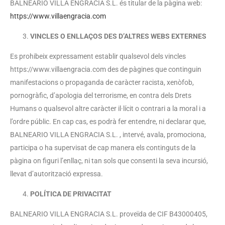
BALNEARIO VILLA ENGRACIA S.L. és titular de la pàgina web:
https://www.villaengracia.com
VINCLES O ENLLAÇOS DES D’ALTRES WEBS EXTERNES
Es prohibeix expressament establir qualsevol dels vincles
https://www.villaengracia.com des de pàgines que continguin
manifestacions o propaganda de caràcter racista, xenòfob,
pornogràfic, d’apologia del terrorisme, en contra dels Drets
Humans o qualsevol altre caràcter il·lícit o contrari a la moral i a
l’ordre públic. En cap cas, es podrà fer entendre, ni declarar que,
BALNEARIO VILLA ENGRACIA S.L. , intervé, avala, promociona,
participa o ha supervisat de cap manera els continguts de la
pàgina on figuri l’enllaç, ni tan sols que consenti la seva incursió,
llevat d’autorització expressa.
POLÍTICA DE PRIVACITAT
BALNEARIO VILLA ENGRACIA S.L. proveïda de CIF B43000405,