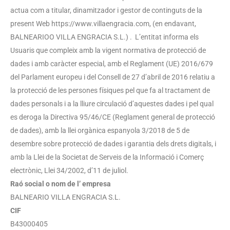
actua com a titular, dinamitzador i gestor de continguts de la
present Web https://www.villaengracia.com, (en endavant,
BALNEARIOO VILLA ENGRACIA S.L.) . L’entitat informa els
Usuaris que compleix amb la vigent normativa de protecció de
dades i amb caràcter especial, amb el Reglament (UE) 2016/679
del Parlament europeu i del Consell de 27 d’abril de 2016 relatiu a
la protecció de les persones físiques pel que fa al tractament de
dades personals i a la lliure circulació d’aquestes dades i pel qual
es deroga la Directiva 95/46/CE (Reglament general de protecció
de dades), amb la llei orgànica espanyola 3/2018 de 5 de
desembre sobre protecció de dades i garantia dels drets digitals, i
amb la Llei de la Societat de Serveis de la Informació i Comerç
electrònic, Llei 34/2002, d’11 de juliol.
Raó social o nom de l’ empresa
BALNEARIO VILLA ENGRACIA S.L.
CIF
B43000405