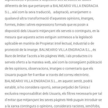
diferents de les que pertanyen a BALNEARIO VILLA ENGRACIA
S.L., així com la seva traducció, adaptació, arranjament o
qualsevol altra transformació d’aquestes opinions, imatges,
formes, índex i altres expressions formals que es posin a
disposició dels Usuaris mitjançant els serveis o continguts, en la
mesura que aquests actes estiguin sotmesos a la legislació
aplicable en matèria de Propietat intel·lectual, industrial o de
protecció de la imatge. BALNEARIO VILLA ENGRACIA S.L., és
lliure de limitar l’accés a les pàgines Web, i als productes i/o
serveis oferts a la mateixa web, així com la consegüent publicació
de les opinions, observacions, imatges o comentaris que els
Usuaris puguin fer-li arribar a través del correu electrònic.
BALNEARIO VILLA ENGRACIA S.L., en aquest sentit, podrà
establir, si ho considera oportú, sense perjudici de l’única i
exclusiva responsabilitat dels Usuaris, els filtres necessaris per tal
d’evitar que mitjançant les seves pàgines Web puguin introduir-se
a la xarxa continguts o opinions, considerats racistes, xenòfobs,