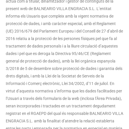
actua com a titular, dinamitzador i gestor de continguts de la
present web de BALNEARIO VILLA ENGRACIA S.L. L’entitat
informa els Usuaris que compleix amb la vigent normativa de
protecció de dades, i amb caràcter especial, amb el Reglament
(UE) 2016/679 del Parlament Europeu i del Consell de 27 d’abril de
2016 relatiu a la protecció de les persones físiques pel que fa al
tractament de dades personals i a la lliure circulació d’aquestes
dades i pel que es deroga la Directiva 95/46/CE (Reglament
general de protecció de dades), amb la llei orgànica espanyola
3/2018 de 5 de desembre sobre protecció de dades i garantia dels
drets digitals, i amb la Llei de la Societat de Serveis de la
Informació i Comerç electrònic, Llei 34/2002, d’11 de juliol. En
virtut d’aquesta normativa s’informa que les dades facilitades per
l’Usuari a través dels formularis de la web (inclosa l’Àrea Privada),
seran incorporades i tractades en un tractament degudament
registrat en el RGAEPD del qual és responsable BALNEARIO VILLA
ENGRACIA S.L. amb la finalitat d’atendre la relació establerta
entre les parts i emparada per la normativa en especial en matèria