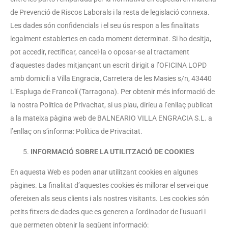
de Prevenció de Riscos Laborals i la resta de legislació connexa.
Les dades són confidencials i el seu ús respon a les finalitats
legalment establertes en cada moment determinat. Si ho desitja,
pot accedir, rectificar, cancel·la o oposar-se al tractament
d’aquestes dades mitjançant un escrit dirigit a l’OFICINA LOPD
amb domicili a Villa Engracia, Carretera de les Masies s/n, 43440
L’Espluga de Francolí (Tarragona). Per obtenir més informació de
la nostra Política de Privacitat, si us plau, diríeu a l’enllaç publicat
a la mateixa pàgina web de BALNEARIO VILLA ENGRACIA S.L. a
l’enllaç on s’informa: Política de Privacitat.
INFORMACIÓ SOBRE LA UTILITZACIÓ DE COOKIES
En aquesta Web es poden anar utilitzant cookies en algunes
pàgines. La finalitat d’aquestes cookies és millorar el servei que
ofereixen als seus clients i als nostres visitants. Les cookies són
petits fitxers de dades que es generen a l’ordinador de l’usuari i
que permeten obtenir la següent informació: