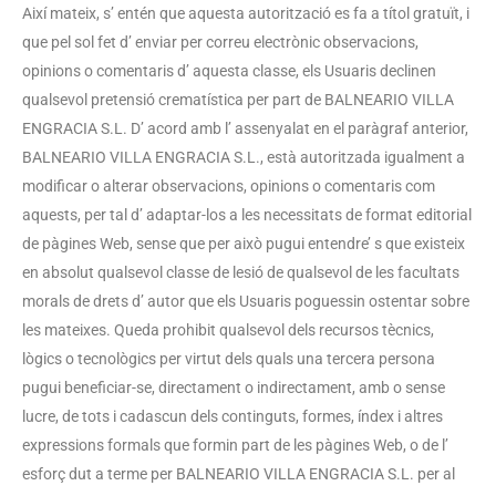
Així mateix, s’ entén que aquesta autorització es fa a títol gratuït, i
que pel sol fet d’ enviar per correu electrònic observacions,
opinions o comentaris d’ aquesta classe, els Usuaris declinen
qualsevol pretensió crematística per part de BALNEARIO VILLA
ENGRACIA S.L. D’ acord amb l’ assenyalat en el paràgraf anterior,
BALNEARIO VILLA ENGRACIA S.L., està autoritzada igualment a
modificar o alterar observacions, opinions o comentaris com
aquests, per tal d’ adaptar-los a les necessitats de format editorial
de pàgines Web, sense que per això pugui entendre’ s que existeix
en absolut qualsevol classe de lesió de qualsevol de les facultats
morals de drets d’ autor que els Usuaris poguessin ostentar sobre
les mateixes. Queda prohibit qualsevol dels recursos tècnics,
lògics o tecnològics per virtut dels quals una tercera persona
pugui beneficiar-se, directament o indirectament, amb o sense
lucre, de tots i cadascun dels continguts, formes, índex i altres
expressions formals que formin part de les pàgines Web, o de l’
esforç dut a terme per BALNEARIO VILLA ENGRACIA S.L. per al