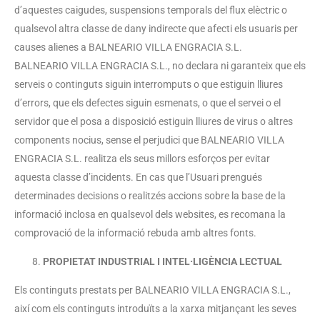
d’aquestes caigudes, suspensions temporals del flux elèctric o
qualsevol altra classe de dany indirecte que afecti els usuaris per
causes alienes a BALNEARIO VILLA ENGRACIA S.L.
BALNEARIO VILLA ENGRACIA S.L., no declara ni garanteix que els
serveis o continguts siguin interromputs o que estiguin lliures
d’errors, que els defectes siguin esmenats, o que el servei o el
servidor que el posa a disposició estiguin lliures de virus o altres
components nocius, sense el perjudici que BALNEARIO VILLA
ENGRACIA S.L. realitza els seus millors esforços per evitar
aquesta classe d’incidents. En cas que l’Usuari prengués
determinades decisions o realitzés accions sobre la base de la
informació inclosa en qualsevol dels websites, es recomana la
comprovació de la informació rebuda amb altres fonts.
PROPIETAT INDUSTRIAL I INTEL·LIGÈNCIA LECTUAL
Els continguts prestats per BALNEARIO VILLA ENGRACIA S.L.,
així com els continguts introduïts a la xarxa mitjançant les seves