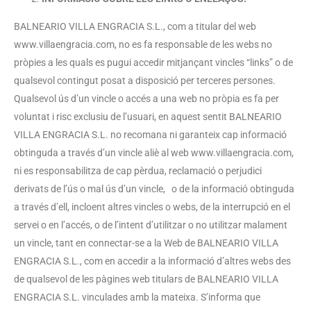
BALNEARIO VILLA ENGRACIA S.L., com a titular del web
www.villaengracia.com, no es fa responsable de les webs no
pròpies a les quals es pugui accedir mitjançant vincles “links” o de
qualsevol contingut posat a disposició per terceres persones.
Qualsevol ús d’un vincle o accés a una web no pròpia es fa per
voluntat i risc exclusiu de l’usuari, en aquest sentit BALNEARIO
VILLA ENGRACIA S.L. no recomana ni garanteix cap informació
obtinguda a través d’un vincle aliè al web www.villaengracia.com,
ni es responsabilitza de cap pèrdua, reclamació o perjudici
derivats de l’ús o mal ús d’un vincle, o de la informació obtinguda
a través d’ell, incloent altres vincles o webs, de la interrupció en el
servei o en l’accés, o de l’intent d’utilitzar o no utilitzar malament
un vincle, tant en connectar-se a la Web de BALNEARIO VILLA
ENGRACIA S.L., com en accedir a la informació d’altres webs des
de qualsevol de les pàgines web titulars de BALNEARIO VILLA
ENGRACIA S.L. vinculades amb la mateixa. S’informa que