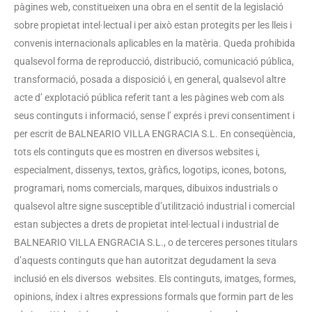
pàgines web, constitueixen una obra en el sentit de la legislació
sobre propietat intel·lectual i per això estan protegits per les lleis i
convenis internacionals aplicables en la matèria. Queda prohibida
qualsevol forma de reproducció, distribució, comunicació pública,
transformació, posada a disposició i, en general, qualsevol altre
acte d’ explotació pública referit tant a les pàgines web com als
seus continguts i informació, sense l’ exprés i previ consentiment i
per escrit de BALNEARIO VILLA ENGRACIA S.L. En conseqüència,
tots els continguts que es mostren en diversos websites i,
especialment, dissenys, textos, gràfics, logotips, icones, botons,
programari, noms comercials, marques, dibuixos industrials o
qualsevol altre signe susceptible d’utilització industrial i comercial
estan subjectes a drets de propietat intel·lectual i industrial de
BALNEARIO VILLA ENGRACIA S.L., o de terceres persones titulars
d’aquests continguts que han autoritzat degudament la seva
inclusió en els diversos websites. Els continguts, imatges, formes,
opinions, índex i altres expressions formals que formin part de les