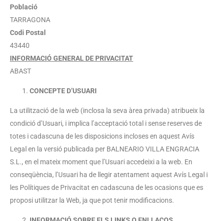
Població
TARRAGONA
Codi Postal
43440
INFORMACIÓ GENERAL DE PRIVACITAT
ABAST
CONCEPTE D’USUARI
La utilització de la web (inclosa la seva àrea privada) atribueix la
condició d’Usuari, i implica l’acceptació total i sense reserves de
totes i cadascuna de les disposicions incloses en aquest Avís
Legal en la versió publicada per BALNEARIO VILLA ENGRACIA
S.L., en el mateix moment que l’Usuari accedeixi a la web. En
conseqüència, l’Usuari ha de llegir atentament aquest Avís Legal i
les Polítiques de Privacitat en cadascuna de les ocasions que es
proposi utilitzar la Web, ja que pot tenir modificacions.
INFORMACIÓ SOBRE ELS LINKS O ENLLAÇOS.