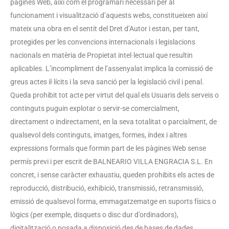
pàgines Web, així com el programari necessari per al
funcionament i visualització d’aquests webs, constitueixen així
mateix una obra en el sentit del Dret d’Autor i estan, per tant,
protegides per les convencions internacionals i legislacions
nacionals en matèria de Propietat intel·lectual que resultin
aplicables. L’incompliment de l’assenyalat implica la comissió de
greus actes il·lícits i la seva sanció per la legislació civil i penal.
Queda prohibit tot acte per virtut del qual els Usuaris dels serveis o
continguts puguin explotar o servir-se comercialment,
directament o indirectament, en la seva totalitat o parcialment, de
qualsevol dels continguts, imatges, formes, índex i altres
expressions formals que formin part de les pàgines Web sense
permís previ i per escrit de BALNEARIO VILLA ENGRACIA S.L. En
concret, i sense caràcter exhaustiu, queden prohibits els actes de
reproducció, distribució, exhibició, transmissió, retransmissió,
emissió de qualsevol forma, emmagatzematge en suports físics o
lògics (per exemple, disquets o disc dur d’ordinadors),
digitalització o posada a disposició des de bases de dades