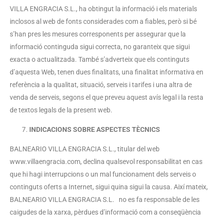
VILLA ENGRACIA S.L., ha obtingut la informació i els materials
inclosos al web de fonts considerades com a fiables, però si bé
s’han pres les mesures corresponents per assegurar que la
informació continguda sigui correcta, no garanteix que sigui
exacta o actualitzada. També s’adverteix que els continguts
d’aquesta Web, tenen dues finalitats, una finalitat informativa en
referència a la qualitat, situació, serveis i tarifes i una altra de
venda de serveis, segons el que preveu aquest avís legal i la resta
de textos legals de la present web.
INDICACIONS SOBRE ASPECTES TÈCNICS
BALNEARIO VILLA ENGRACIA S.L., titular del web
www.villaengracia.com, declina qualsevol responsabilitat en cas
que hi hagi interrupcions o un mal funcionament dels serveis o
continguts oferts a Internet, sigui quina sigui la causa. Així mateix,
BALNEARIO VILLA ENGRACIA S.L. no es fa responsable de les
caigudes de la xarxa, pèrdues d’informació com a conseqüència