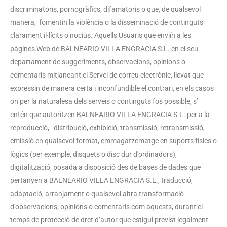
discriminatoris, pornogràfics, difamatoris o que, de qualsevol
manera, fomentin la violència o la disseminació de continguts
clarament il·lícits o nocius. Aquells Usuaris que enviïn a les
pàgines Web de BALNEARIO VILLA ENGRACIA S.L. en el seu
departament de suggeriments, observacions, opinions o
comentaris mitjançant el Servei de correu electrònic, llevat que
expressin de manera certa i inconfundible el contrari, en els casos
on per la naturalesa dels serveis o continguts fos possible, s’
entén que autoritzen BALNEARIO VILLA ENGRACIA S.L. per a la
reproducció, distribució, exhibició, transmissió, retransmissió,
emissió en qualsevol format, emmagatzematge en suports físics o
lògics (per exemple, disquets o disc dur d’ordinadors),
digitalització, posada a disposició des de bases de dades que
pertanyen a BALNEARIO VILLA ENGRACIA S.L., traducció,
adaptació, arranjament o qualsevol altra transformació
d’observacions, opinions o comentaris com aquests, durant el
temps de protecció de dret d’autor que estigui previst legalment.