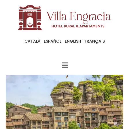
CATALÀ
ESPAÑOL
ENGLISH
FRANÇAIS