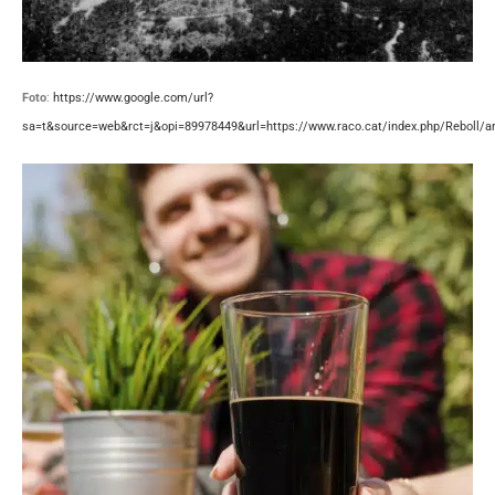
Foto
:
https://www.google.com/url?
sa=t&source=web&rct=j&opi=89978449&url=https://www.raco.cat/index.php/Reb