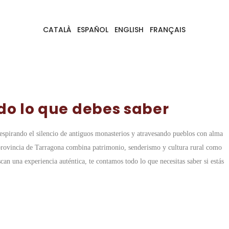
CATALÀ
ESPAÑOL
ENGLISH
FRANÇAIS
odo lo que debes saber
respirando el silencio de antiguos monasterios y atravesando pueblos con alma
la provincia de Tarragona combina patrimonio, senderismo y cultura rural como
an una experiencia auténtica, te contamos todo lo que necesitas saber si estás