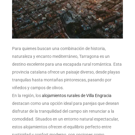
Para quienes buscan una combinación de historia,
naturaleza y encanto mediterráneo, Tarragona es un
destino excelente para una escapada rural romántica. Esta
provincia catalana ofrece un paisaje diverso, desde playas
tranquilas hasta montañas pintorescas, pasando por
viñedos y campos de olivos.
En la región, los
alojamientos rurales de Villa Engracia
destacan como una opción ideal para parejas que desean
disfrutar de la tranquilidad del campo sin renunciar a la
comodidad. Situados en un entorno natural espectacular,
estos alojamientos ofrecen el equilibrio perfecto entre
rusticidad y confort moderno, con opciones como